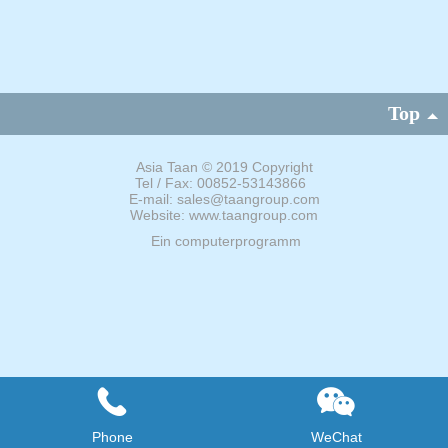
Top
Asia Taan
©
2019 Copyright
Tel / Fax: 00852-53143866
E-mail: sales@taangroup.com
Website: www.taangroup.com
Ein computerprogramm
Phone
WeChat