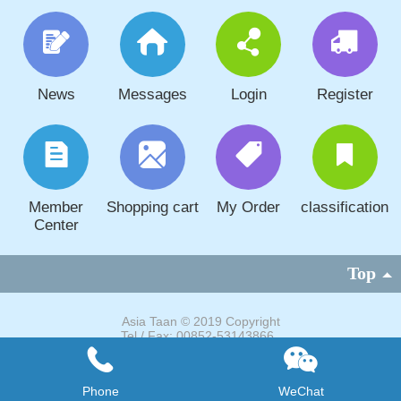
News
Messages
Login
Register
Member
Shopping cart
My Order
classification
Center
Top
Asia Taan
©
2019 Copyright
Tel / Fax: 00852-53143866
E-mail: sales@taangroup.com
Website: www.taangroup.com
Ein computerprogramm
Phone
WeChat