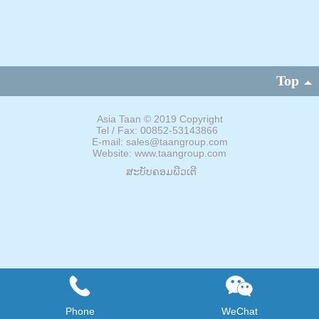
Top
Asia Taan
©
2019 Copyright
Tel / Fax: 00852-53143866
E-mail: sales@taangroup.com
Website: www.taangroup.com
ສະບັບຄອມພີວເຕີ
Phone
WeChat