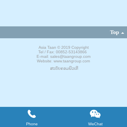
Top
Asia Taan
©
2019 Copyright
Tel / Fax: 00852-53143866
E-mail: sales@taangroup.com
Website: www.taangroup.com
ສະບັບຄອມພີວເຕີ
Phone
WeChat